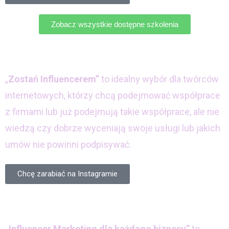
Zobacz wszystkie dostępne szkolenia
„
Zostań Influencerem”
to idealny wybór dla twórców
internetowych, którzy chcą podejmować współprace
z firmami lub już podejmują takie współprace, ale nie
wiedzą czy dobrze wyceniają swoje usługi lub jakich
umów nie powinni podpisywać.
Chcę zarabiać na Instagramie
„Influencer Marketing dla każdego biznesu”
to