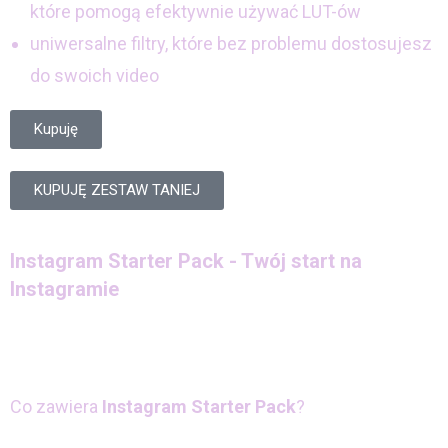
które pomogą efektywnie używać LUT-ów
uniwersalne filtry, które bez problemu dostosujesz
do swoich video
Kupuję
KUPUJĘ ZESTAW TANIEJ
Instagram Starter Pack - Twój start na
Instagramie
Co zawiera
Instagram Starter Pack
?