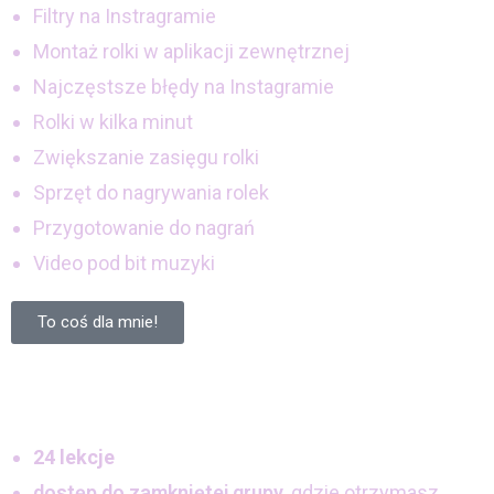
Filtry na Instragramie
Montaż rolki w aplikacji zewnętrznej
Najczęstsze błędy na Instagramie
Rolki w kilka minut
Zwiększanie zasięgu rolki
Sprzęt do nagrywania rolek
Przygotowanie do nagrań
Video pod bit muzyki
To coś dla mnie!
24 lekcje
dostęp do zamkniętej grupy
, gdzie otrzymasz