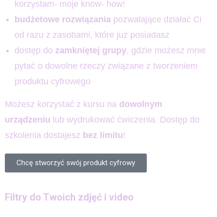
korzystam- moje know- how!
budżetowe rozwiązania
pozwalające działać Ci
od razu z zasobami, które już posiadasz
dostęp do
zamkniętej grupy
, gdzie możesz mnie
pytać o dowolne rzeczy związane z tworzeniem
produktu cyfrowego
Możesz korzystać z kursu na
dowolnym
urządzeniu
lub wydrukować ćwiczenia. Dostęp do
szkolenia dostajesz
bez limitu
!
Chcę stworzyć swój produkt cyfrowy
Filtry do Twoich zdjęć i video