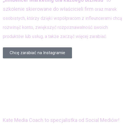
szkolenie skierowane do właścicieli firm
oraz marek
osobistych, którzy dzięki współpracom z infleuncerami chcą
rozwinąć konto, zwiększyć rozpoznawalność swoich
produktów lub usług, a także zacząć
więcej zarabiać
.
Chcę zarabiać na Instagramie
Kate Media Coach to specjalistka od Social Mediów!