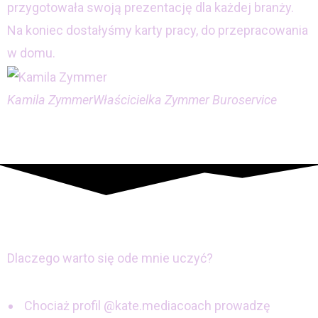
przygotowała swoją prezentację dla każdej branży.
Na koniec dostałyśmy karty pracy, do przepracowania
w domu.
Kamila Zymmer
Właścicielka Zymmer Buroservice
Dlaczego warto się ode mnie uczyć?
Chociaż profil @kate.mediacoach prowadzę