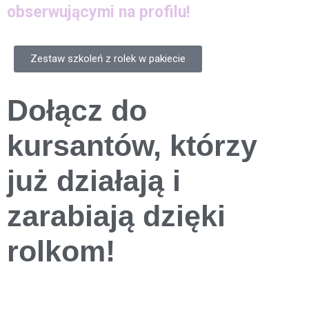
obserwującymi na profilu!
Zestaw szkoleń z rolek w pakiecie
Dołącz do
kursantów, którzy
już działają i
zarabiają dzięki
rolkom!