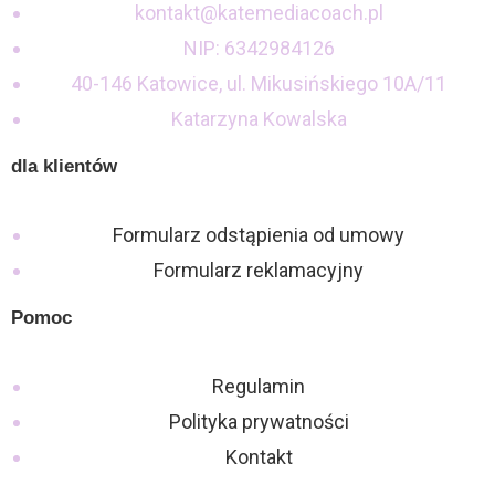
kontakt@katemediacoach.pl
NIP: 6342984126
40-146 Katowice, ul. Mikusińskiego 10A/11
Katarzyna Kowalska
dla klientów
Formularz odstąpienia od umowy
Formularz reklamacyjny
Pomoc
Regulamin
Polityka prywatności
Kontakt